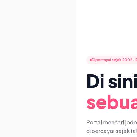
Dipercayai sejak 2002 · 
Di si
sebua
Portal mencari jod
dipercayai sejak t