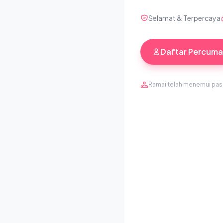
Selamat & Terpercaya
Daftar Percuma
Ramai telah menemui pa