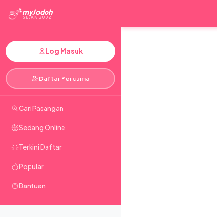
myJodoh
SEJAK 2002
Log Masuk
Daftar Percuma
Cari Pasangan
Sedang Online
Terkini Daftar
Popular
Bantuan