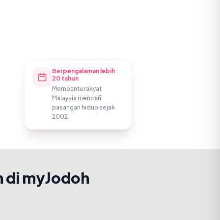
Berpengalaman lebih
20 tahun
Membantu rakyat
Malaysia mencari
pasangan hidup sejak
2002.
h di myJodoh